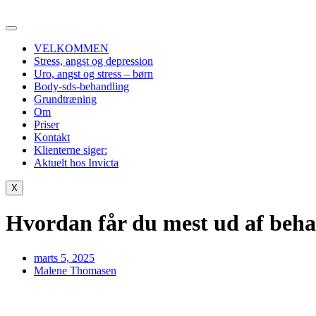
Videre
til
indhold
VELKOMMEN
Stress, angst og depression
Uro, angst og stress – børn
Body-sds-behandling
Grundtræning
Om
Priser
Kontakt
Klienterne siger:
Aktuelt hos Invicta
X
Hvordan får du mest ud af beh
marts 5, 2025
Malene Thomasen